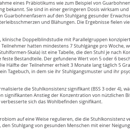
nnahme eines Präbiotikums wie zum Beispiel von Guarbohnenf
ung bekannt. Sie sind in einer geringeren Dosis wirksam un
on Guarbohnenfasern auf den Stuhlgang gesunder Erwachsen
rleibsschmerzen und Blähungen. Die Ergebnisse fielen vie
e, klinische Doppelblindstudie mit Parallelgruppen konzipi
e Teilnehmer hatten mindestens 7 Stuhlgänge pro Woche, wo
Stuhlformen-Skala) ist eine Tabelle, die den Stuhl je nach Kon
 feste Bestandteile. Der gefundene Wert von 5 oder 6 besc
e Hälfte der Teilnehmer erhielt 3 Monate lang täglich 5 G
ein Tagebuch, in dem sie ihr Stuhlgangsmuster und ihr psyc
sierte die Stuhlkonsistenz signifikant (BSS 3 oder 4), wäh
signifikanten Anstieg der Konzentration von nützlichen B
erbesserte sich das Wohlbefinden signifikant.
biom auf eine Weise regulieren, die die Stuhlkonsistenz v
, den Stuhlgang von gesunden Menschen mit einer Neigung