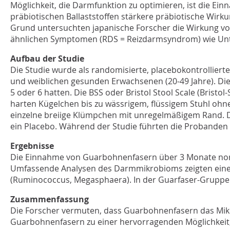
Möglichkeit, die Darmfunktion zu optimieren, ist die Ei
präbiotischen Ballaststoffen stärkere präbiotische Wirk
Grund untersuchten japanische Forscher die Wirkung v
ähnlichen Symptomen (RDS = Reizdarmsyndrom) wie Unte
Aufbau der Studie
Die Studie wurde als randomisierte, placebokontrolliert
und weiblichen gesunden Erwachsenen (20-49 Jahre). Di
5 oder 6 hatten. Die BSS oder Bristol Stool Scale (Bristol-
harten Kügelchen bis zu wässrigem, flüssigem Stuhl ohne
einzelne breiige Klümpchen mit unregelmäßigem Rand. Di
ein Placebo. Während der Studie führten die Probanden 
Ergebnisse
Die Einnahme von Guarbohnenfasern über 3 Monate normali
Umfassende Analysen des Darmmikrobioms zeigten einen 
(Ruminococcus, Megasphaera). In der Guarfaser-Gruppe v
Zusammenfassung
Die Forscher vermuten, dass Guarbohnenfasern das Mikro
Guarbohnenfasern zu einer hervorragenden Möglichkeit